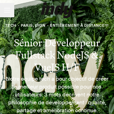
Menu carrière
TECH
·
PARIS, LYON
·
ENTIÈREMENT À DISTANCE
Sénior Développeur
Fullstack NodeJS &
VueJS H/F
Notre équipe tech a pour objectif de créer
le meilleur produit possible pour nos
utilisateurs. 3 mots décrivent notre
philosophie de développement : qualité,
partage et amélioration continue.